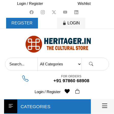
skip
Login / Register
Wishlist
to
content
REGISTER
LOGIN
FOR ORDERS
+91 97860 68908
Login / Register
CATEGORIES