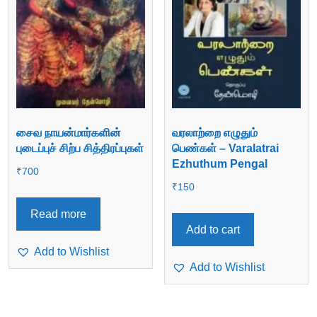
சைவ நாயன்மார்களின்
வரலாற்றை எழுதும்
புடைப்புச் சிற்ப சித்திரப்புகள்
பெண்கள் – Varalatrai
Ezhuthum Pengal
₹
700
₹
150
Read more
Add to cart
Add to Wishlist
Add to Wishlist