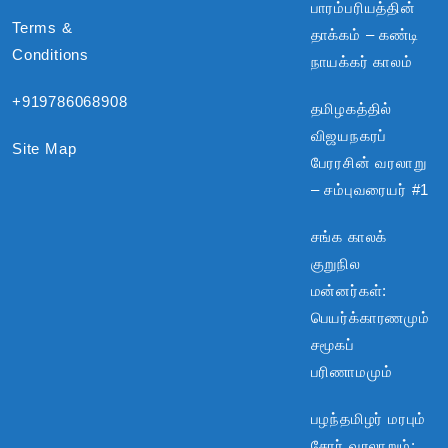
பாரம்பரியத்தின்
Terms &
தாக்கம் – கண்டி
Conditions
நாயக்கர் காலம்
+919786068908
தமிழகத்தில்
விஜயநகரப்
Site Map
பேரரசின் வரலாறு
– சம்புவரையர் #1
சங்க காலக்
குறுநில
மன்னர்கள்:
பெயர்க்காரணமும்
சமூகப்
பரிணாமமும்
பழந்தமிழர் மரபும்
சேரர் வரலாறும்: