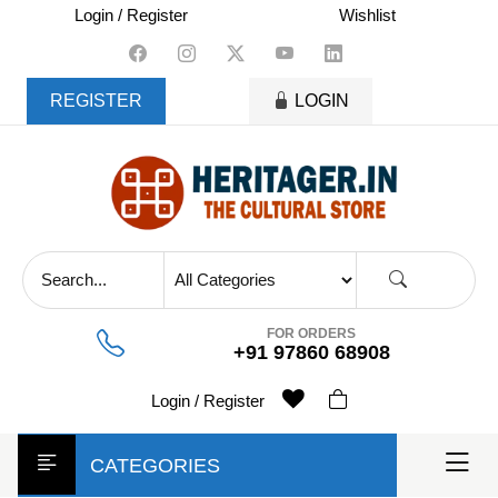
skip
Login / Register
Wishlist
to
content
REGISTER
LOGIN
FOR ORDERS
+91 97860 68908
Login / Register
CATEGORIES