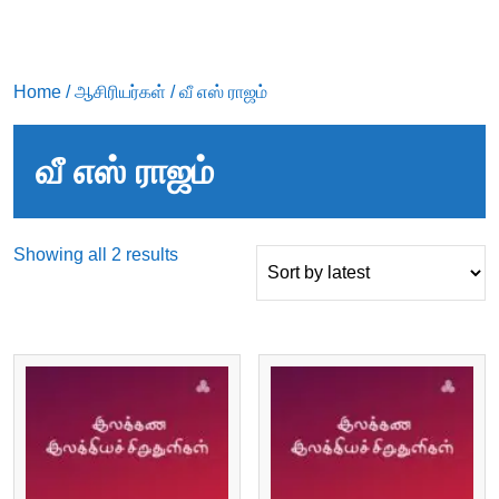
Home
/
ஆசிரியர்கள்
/ வீ எஸ் ராஜம்
வீ எஸ் ராஜம்
Sorted
Showing all 2 results
by
latest