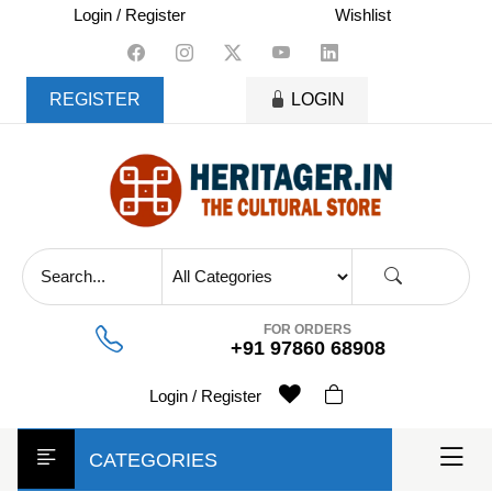
skip
Login / Register
Wishlist
to
content
REGISTER
LOGIN
FOR ORDERS
+91 97860 68908
Login / Register
CATEGORIES