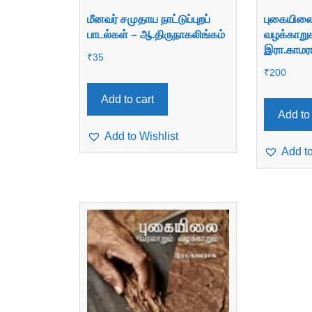
மீனவர் சமுதாய நாட்டுப்புறப்
புகையிலை
பாடல்கள் – ஆ.திருநாகலிங்கம்
வழக்காறு
இரா.காமரா
₹
35
₹
200
Add to cart
Add to 
Add to Wishlist
Add to