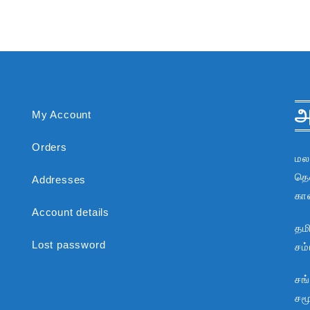
அ
My Account
Orders
மல
தென
Addresses
கா
Account details
தம
Lost password
சம
சங
சம