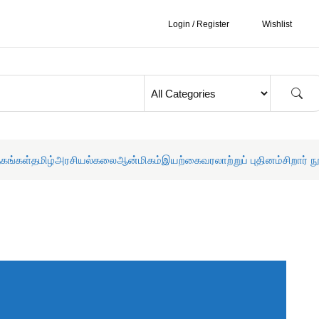
Login / Register
Wishlist
தகங்கள்
தமிழ்
அரசியல்
கலை
ஆன்மிகம்
இயற்கை
வரலாற்றுப் புதினம்
சிறார் ந