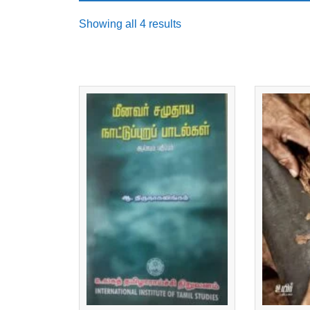
Sorted
Showing all 4 results
by
latest