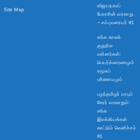
விஜயநகரப்
Site Map
பேரரசின் வரலாறு
– சம்புவரையர் #1
சங்க காலக்
குறுநில
மன்னர்கள்:
பெயர்க்காரணமும்
சமூகப்
பரிணாமமும்
பழந்தமிழர் மரபும்
சேரர் வரலாறும்:
சங்க
இலக்கியங்கள்
காட்டும் வெளிச்சம்
#1