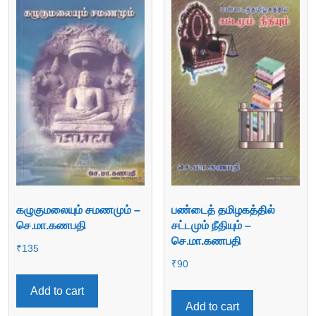
கழுகுமலையும் சமணமும் –
பண்டைத் தமிழகத்தில்
செ.மா.கணபதி
சட்டமும் நீதியும் –
செ.மா.கணபதி
₹
135
₹
90
Add to cart
Add to cart