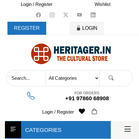
skip
Login / Register
Wishlist
to
content
REGISTER
LOGIN
FOR ORDERS
+91 97860 68908
Login / Register
CATEGORIES