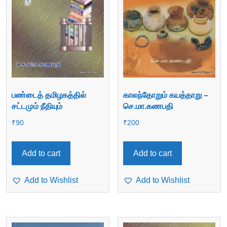
பண்டைத் தமிழகத்தில்
காலந்தோறும் கயத்தாறு –
சட்டமும் நீதியும்
செ.மா.கணபதி
₹
90
₹
200
Add to cart
Add to cart
Add to Wishlist
Add to Wishlist