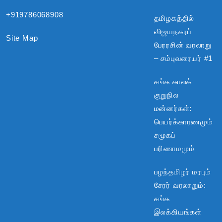
+919786068908
தமிழகத்தில்
விஜயநகரப்
Site Map
பேரரசின் வரலாறு
– சம்புவரையர் #1
சங்க காலக்
குறுநில
மன்னர்கள்:
பெயர்க்காரணமும்
சமூகப்
பரிணாமமும்
பழந்தமிழர் மரபும்
சேரர் வரலாறும்:
சங்க
இலக்கியங்கள்