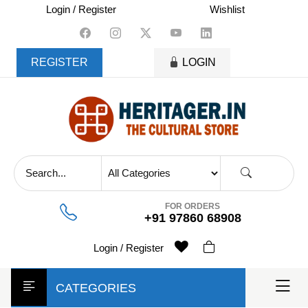
skip
Login / Register
Wishlist
to
content
REGISTER
LOGIN
FOR ORDERS
+91 97860 68908
Login / Register
CATEGORIES