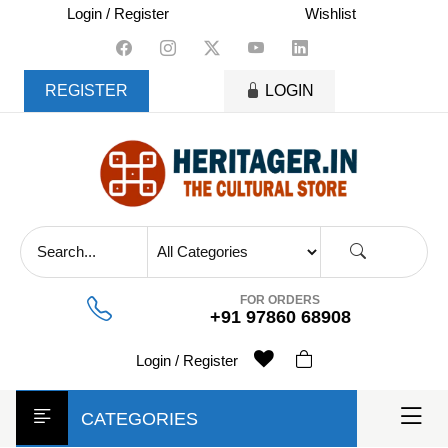
skip
Login / Register
Wishlist
to
content
REGISTER
LOGIN
FOR ORDERS
+91 97860 68908
Login / Register
CATEGORIES