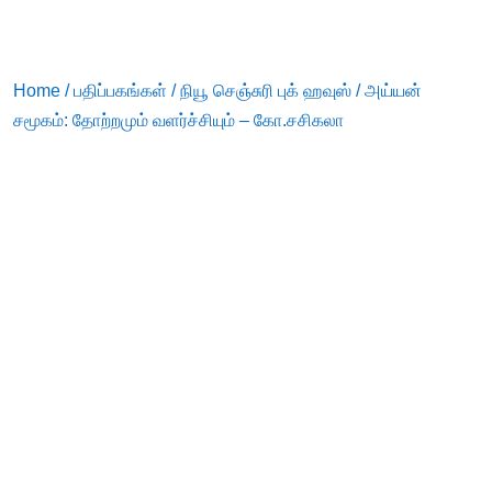
Home
/
பதிப்பகங்கள்
/
நியூ செஞ்சுரி புக் ஹவுஸ்
/ அய்யன்
சமூகம்: தோற்றமும் வளர்ச்சியும் – கோ.சசிகலா