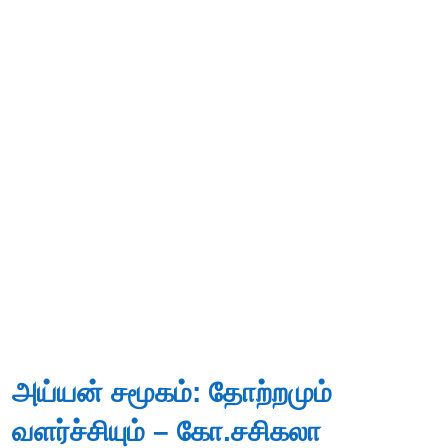
அய்யன் சமூகம்: தோற்றமும்
வளர்ச்சியும் – கோ.சசிகலா