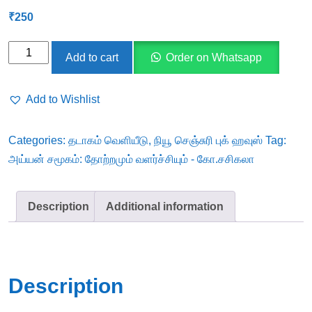
₹
250
அய்யன்
Add to cart
Order on Whatsapp
சமூகம்:
தோற்றமும்
Add to Wishlist
வளர்ச்சியும்
-
Categories:
தடாகம் வெளியீடு
,
நியூ செஞ்சுரி புக் ஹவுஸ்
Tag:
கோ.சசிகலா
அய்யன் சமூகம்: தோற்றமும் வளர்ச்சியும் - கோ.சசிகலா
quantity
Description
Additional information
Description