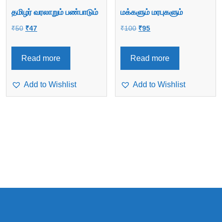
தமிழர் வரலாறும் பண்பாடும்
மக்களும் மரபுகளும்
Original
Current
Original
Current
₹
50
₹
47
₹
100
₹
95
price
price
price
price
was:
is:
was:
is:
Read more
Read more
₹50.
₹47.
₹100.
₹95.
Add to Wishlist
Add to Wishlist