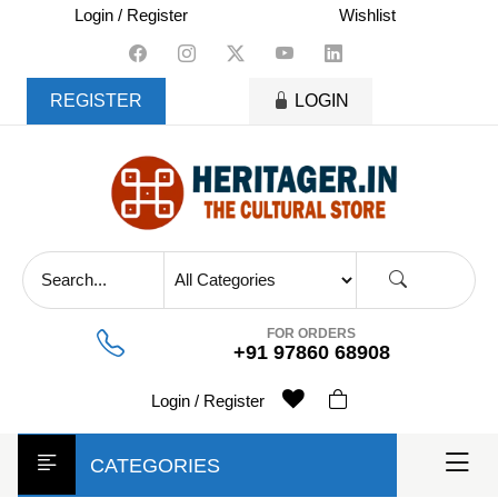
skip
Login / Register
Wishlist
to
content
REGISTER
LOGIN
FOR ORDERS
+91 97860 68908
Login / Register
CATEGORIES