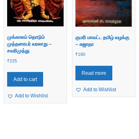
முக்காலம் தொடும்
குமரி மாவட்ட தமிழ் வழக்கு
முத்தரையர் வரலாறு –
– சுஜாதா
சவரிமுத்து
₹
180
₹
225
Read more
Add to cart
Add to Wishlist
Add to Wishlist