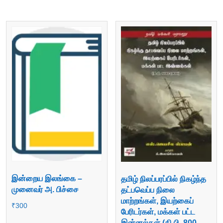
இன்றைய இலங்கை –
தமிழ் நிலப்பரப்பில் நிகழ்ந்த
முனைவர் அ. பிச்சை
தட்பவெப்ப நிலை
மாற்றங்கள், இயற்கைப்
₹
300
பேரிடர்கள், மக்கள் பட்ட
இன்னல்கள் (கி.பி. 800-