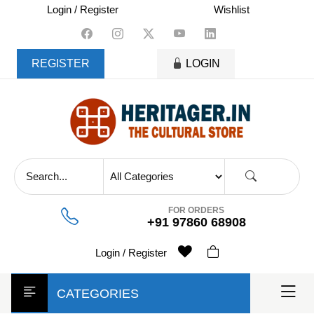
skip
Login / Register
Wishlist
to
content
REGISTER
LOGIN
FOR ORDERS
+91 97860 68908
Login / Register
CATEGORIES