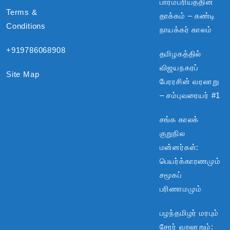
பாரம்பரியத்தின்
Terms &
தாக்கம் – கண்டி
Conditions
நாயக்கர் காலம்
+919786068908
தமிழகத்தில்
விஜயநகரப்
Site Map
பேரரசின் வரலாறு
– சம்புவரையர் #1
சங்க காலக்
குறுநில
மன்னர்கள்:
பெயர்க்காரணமும்
சமூகப்
பரிணாமமும்
பழந்தமிழர் மரபும்
சேரர் வரலாறும்: