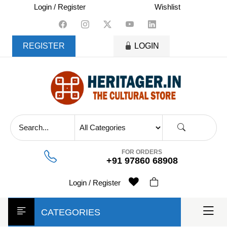
skip
Login / Register
Wishlist
to
content
REGISTER
LOGIN
FOR ORDERS
+91 97860 68908
Login / Register
CATEGORIES