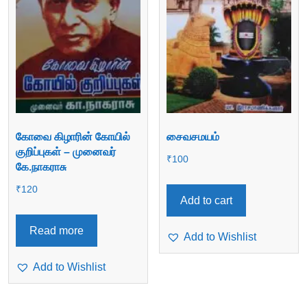
கோவை கிழாரின் கோயில்
சைவசமயம்
குறிப்புகள் – முனைவர்
₹
100
கே.நாகராசு
₹
120
Add to cart
Read more
Add to Wishlist
Add to Wishlist