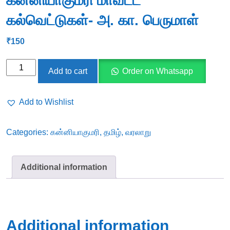
கன்னியாகுமரி மாவட்ட
கல்வெட்டுகள்- அ. கா. பெருமாள்
₹
150
கன்னியாகுமரி
Add to cart
Order on Whatsapp
மாவட்ட
கல்வெட்டுகள்-
Add to Wishlist
அ.
கா.
Categories:
கன்னியாகுமரி
,
தமிழ்
,
வரலாறு
பெருமாள்
quantity
Additional information
Additional information