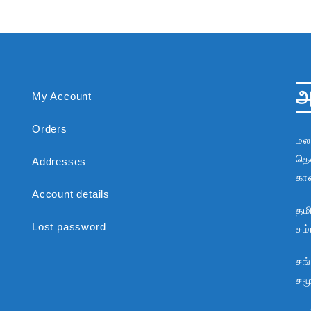
அ
My Account
Orders
மல
தென
Addresses
கா
Account details
தம
Lost password
சம
சங
சம