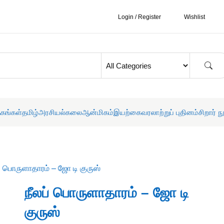
Login / Register
Wishlist
தகங்கள்
தமிழ்
அரசியல்
கலை
ஆன்மிகம்
இயற்கை
வரலாற்றுப் புதினம்
சிறார் ந
ப் பொருளாதாரம் – ஜோ டி குருஸ்
நீலப் பொருளாதாரம் – ஜோ டி
குருஸ்