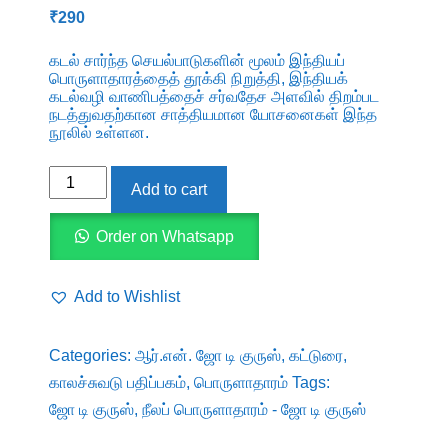
₹
290
கடல் சார்ந்த செயல்பாடுகளின் மூலம் இந்தியப்
பொருளாதாரத்தைத் தூக்கி நிறுத்தி, இந்தியக்
கடல்வழி வாணிபத்தைச் சர்வதேச அளவில் திறம்பட
நடத்துவதற்கான சாத்தியமான யோசனைகள் இந்த
நூலில் உள்ளன.
நீலப்
Add to cart
பொருளாதாரம்
-
Order on Whatsapp
ஜோ
டி
Add to Wishlist
குருஸ்
quantity
Categories:
ஆர்.என். ஜோ டி குருஸ்
,
கட்டுரை
,
காலச்சுவடு பதிப்பகம்
,
பொருளாதாரம்
Tags:
ஜோ டி குருஸ்
,
நீலப் பொருளாதாரம் - ஜோ டி குருஸ்