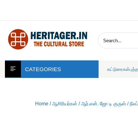
skip
to
content
CATEGORIES
கட்டுரைகள்
புத்
Home
/
ஆசிரியர்கள்
/
ஆர்.என். ஜோ டி குருஸ்
/ நீல