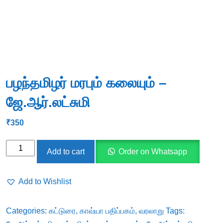
பழந்தமிழர் மரபும் கலையும் –
ஜே.ஆர்.லட்சுமி
₹
350
பழந்தமிழர்
Add to cart
Order on Whatsapp
மரபும்
கலையும்
Add to Wishlist
-
ஜே.ஆர்.லட்சுமி
Categories:
கட்டுரை
,
காவ்யா பதிப்பகம்
,
வரலாறு
Tags:
quantity