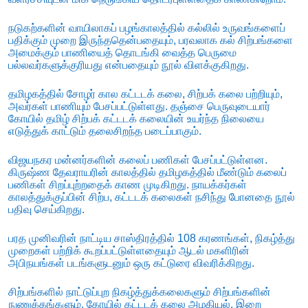
நடுகற்களின் வாயிலாகப் பழங்காலத்தில் கல்லில் உருவங்களைப்
பதிக்கும் முறை இருந்ததென்பதையும், பரவலாக கல் சிற்பங்களை
அமைக்கும் பாணியைத் தொடங்கி வைத்த பெருமை
பல்லவர்களுக்குரியது என்பதையும் நூல் விளக்குகிறது.
தமிழகத்தில் சோழர் கால கட்டடக் கலை, சிற்பக் கலை பற்றியும்,
அவர்கள் பாணியும் பேசப்பட்டுள்ளது. தஞ்சை பெருவுடையார்
கோயில் தமிழ் சிற்பக் கட்டடக் கலையின் உயர்ந்த நிலையை
எடுத்துக் காட்டும் தலைசிறந்த படைப்பாகும்.
விஜயநகர மன்னர்களின் கலைப் பணிகள் பேசப்பட்டுள்ளன.
கிருஷ்ண தேவராயரின் காலத்தில் தமிழகத்தில் மீண்டும் கலைப்
பணிகள் சிறப்புற்றதைக் காண முடிகிறது. நாயக்கர்கள்
காலத்துக்குப்பின் சிற்ப, கட்டடக் கலைகள் நசிந்து போனதை நூல்
பதிவு செய்கிறது.
பரத முனிவரின் நாட்டிய சாஸ்திரத்தில் 108 கரணங்கள், நிகழ்த்து
முறைகள் பற்றிக் கூறப்பட்டுள்ளதையும் ஆடல் மகளிரின்
அபிநயங்கள் படங்களுடனும் ஒரு கட்டுரை விவரிக்கிறது.
சிற்பங்களில் நாட்டுப்புற நிகழ்த்துக்கலைகளும் சிற்பங்களின்
நுணுக்கங்களும், கோயில் கட்டடக் கலை அழகியல், இறை