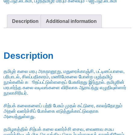
ஜே.ஆர்.லட்சுமி
,
பழந்தமிழர் மரபும் கலையும் - ஜே.ஆர்.லட்சுமி
Description
Additional information
Description
தமிழர் கலை மரபு அகநானூறு, மதுரைக்காஞ்சி, பட்டினப்பாலை,
பரிபாடல், சிலப்பதிகாரம், மணிமேகலை போன்ற பழந்தமிழ்
நூல்களில் கூறப்பட்டுள்ளதைப் பேசுகிறது இந்நூல். தமிழரின்
மரபார்ந்த கலை வடிவங்களை விரிவாக ஆராய்ந்து எழுதியுள்ளார்
நூலாசிரியர்.
சிற்பக் கலைகளைப் பற்றி பேசும் முதல் கட்டுரை, காலந்தோறும்
அதன் வளர்ச்சிப் போக்கை எடுத்துக்காட்டுவதாக
அமைந்துள்ளது.
தமிழகத்தில் சிற்பக் கலை வளர்ச்சி சைவ, வைணவ சமய
வளர்ச்சியுடன் மிக நெருங்கிய தொடர்புள்ளதைக் காண்கிறோம்.