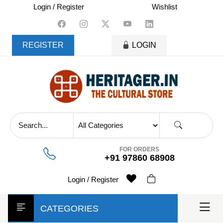
skip
Login / Register
Wishlist
to
content
REGISTER
LOGIN
FOR ORDERS
+91 97860 68908
Login / Register
CATEGORIES