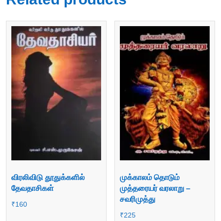
விரலிவிடு தூதுக்களில்
முக்காலம் தொடும்
தேவதாசிகள்
முத்தரையர் வரலாறு –
சவரிமுத்து
₹
160
₹
225