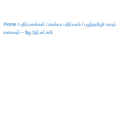
Home
/
பதிப்பகங்கள்
/
காவ்யா பதிப்பகம்
/ பழந்தமிழர் மரபும்
கலையும் – ஜே.ஆர்.லட்சுமி