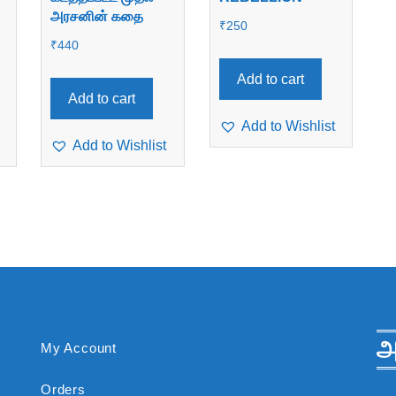
அரசனின் கதை
₹
250
₹
440
Add to cart
Add to cart
Add to Wishlist
Add to Wishlist
அ
My Account
Orders