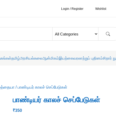
Login / Register
Wishlist
தகங்கள்
தமிழ்
அரசியல்
கலை
ஆன்மிகம்
இயற்கை
வரலாற்றுப் புதினம்
சிறார் ந
முத்தையா
/ பாண்டியர் காலச் செப்பேடுகள்
பாண்டியர் காலச் செப்பேடுகள்
₹
350