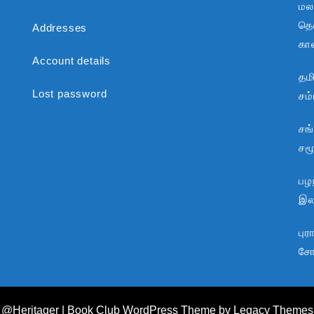
மல
தென
Addresses
கா
Account details
தம
Lost password
சம
சங
சம
பழந
இலக
பு
சோ
@Heritager
| Book Club WordPress Theme
by Legacy Themes