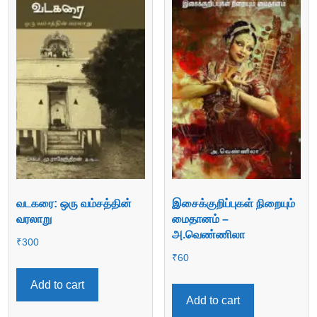
வடகரை: ஒரு வம்சத்தின்
இசைக்குறிப்புகள் நிறையும்
வரலாறு
மைதானம் –
அ.வெண்ணிலா
₹
300
₹
60
Add to cart
Add to cart