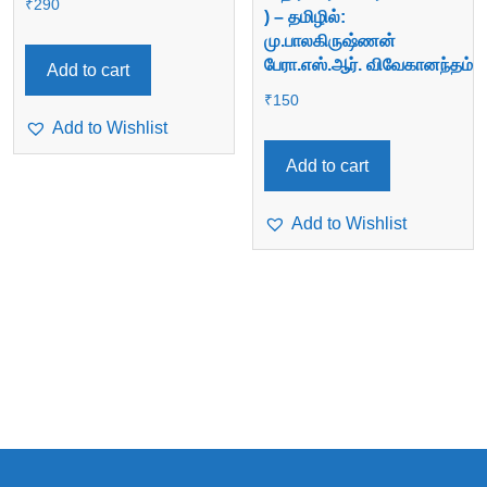
₹
290
) – தமிழில்:
மு.பாலகிருஷ்ணன்
பேரா.எஸ்.ஆர். விவேகானந்தம்
Add to cart
₹
150
Add to Wishlist
Add to cart
Add to Wishlist