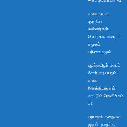
– சம்புவரையர் #1
சங்க காலக்
குறுநில
மன்னர்கள்:
பெயர்க்காரணமும்
சமூகப்
பரிணாமமும்
பழந்தமிழர் மரபும்
சேரர் வரலாறும்:
சங்க
இலக்கியங்கள்
காட்டும் வெளிச்சம்
#1
புராணக் கதைகள்
முதல் புதைந்த