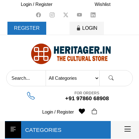
skip
Login / Register
Wishlist
to
content
REGISTER
LOGIN
FOR ORDERS
+91 97860 68908
Login / Register
CATEGORIES