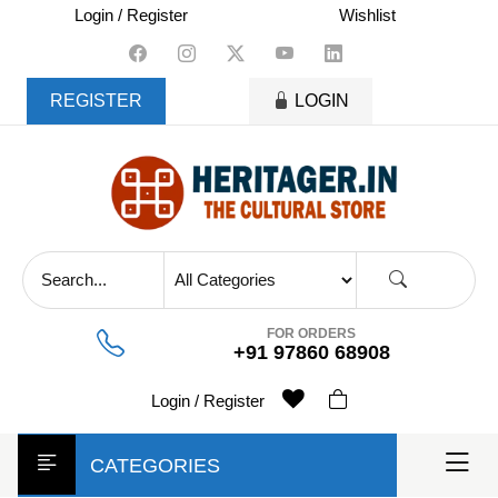
skip
Login / Register
Wishlist
to
content
REGISTER
LOGIN
FOR ORDERS
+91 97860 68908
Login / Register
CATEGORIES