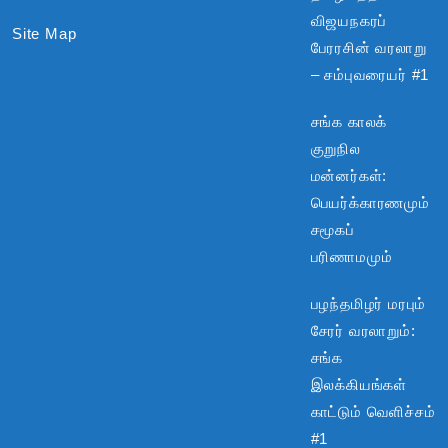
விஜயநகரப்
Site Map
பேரரசின் வரலாறு
– சம்புவரையர் #1
சங்க காலக்
குறுநில
மன்னர்கள்:
பெயர்க்காரணமும்
சமூகப்
பரிணாமமும்
பழந்தமிழர் மரபும்
சேரர் வரலாறும்:
சங்க
இலக்கியங்கள்
காட்டும் வெளிச்சம்
#1