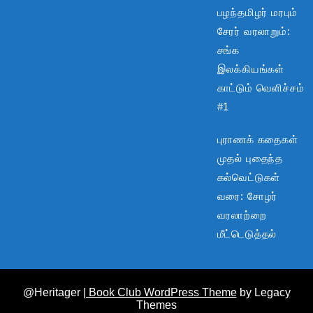
பழந்தமிழர் மரபும்
சேரர் வரலாறும்:
சங்க
இலக்கியங்கள்
காட்டும் வெளிச்சம்
#1
புராணக் கதைகள்
முதல் புதைந்த
கல்வெட்டுகள்
வரை: சோழர்
வரலாற்றை
மீட்டெடுத்தல்
@Heritager
| Book Club WordPress Theme
by Legacy
Themes