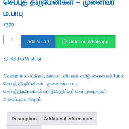
செப்புத் திருமேனிகள் – முனைவர்
ம.பாபு
₹
370
செப்புத்
Add to cart
Order on Whatsapp
திருமேனிகள்
-
Add to Wishlist
முனைவர்
ம.பாபு
Categories:
கட்டுரை
,
காவ்யா பதிப்பகம்
,
தமிழ்
,
வைணவம்
Tags:
quantity
செப்புத் திருமேனிகள் - முனைவர் ம.பாபு
,
செப்புத்திருமேனிகள் வார்த்தெடுக்கும் செய்முறைகளும்
அமைப்புமுறைகளும்
Description
Additional information