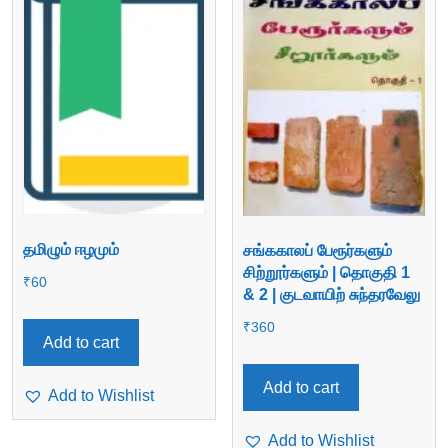
தமிழும் ஈழமும்
சங்ககாலப் பேரூர்களும்
சிற்றூர்களும் | தொகுதி 1
₹
60
& 2 | குடவாயிற் சுந்தரவேலு
₹
360
Add to cart
Add to cart
Add to Wishlist
Add to Wishlist