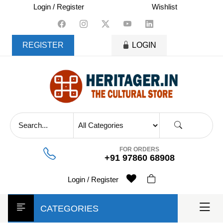
skip
Login / Register
Wishlist
to
content
REGISTER
LOGIN
FOR ORDERS
+91 97860 68908
Login / Register
CATEGORIES