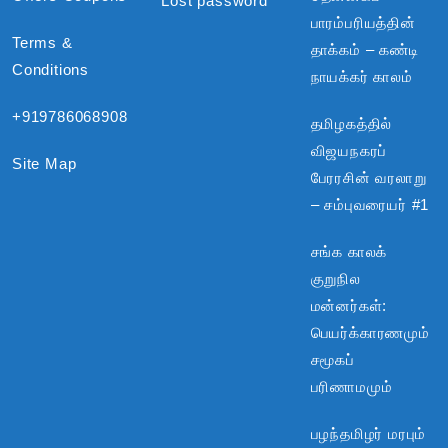
Lost password
பாரம்பரியத்தின்
Terms &
தாக்கம் – கண்டி
Conditions
நாயக்கர் காலம்
+919786068908
தமிழகத்தில்
விஜயநகரப்
Site Map
பேரரசின் வரலாறு
– சம்புவரையர் #1
சங்க காலக்
குறுநில
மன்னர்கள்:
பெயர்க்காரணமும்
சமூகப்
பரிணாமமும்
பழந்தமிழர் மரபும்