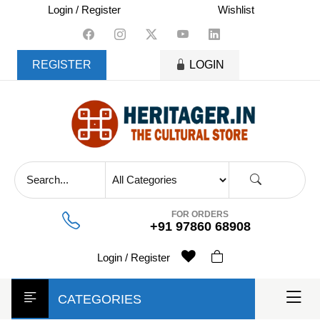
skip
Login / Register
Wishlist
to
content
REGISTER
LOGIN
FOR ORDERS
+91 97860 68908
Login / Register
CATEGORIES