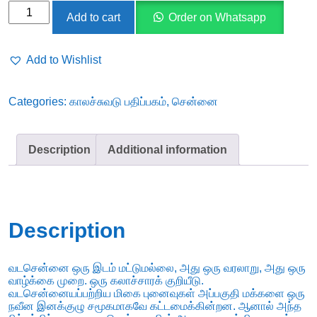
வடசென்னைக்காரி
Add to cart
Order on Whatsapp
-
ஷாலின்
Add to Wishlist
மரிய
லாரன்ஸ்
Categories:
காலச்சுவடு பதிப்பகம்
,
சென்னை
quantity
Description
Additional information
Description
வடசென்னை ஒரு இடம் மட்டுமல்லை, அது ஒரு வரலாறு, அது ஒரு
வாழ்க்கை முறை. ஒரு கலாச்சாரக் குறியீடு.
வடசென்னையப்பற்றிய மிகை புனைவுகள் அப்பகுதி மக்களை ஒரு
நவீன இனக்குழு சமூகமாகவே கட்டமைக்கின்றன. ஆனால் அந்த