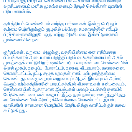
பிம்பத்திற்கு மாறா வடசென்னையின் அசலான வாழ்வியலையும்
அரசியலையும் மனித முகங்களையும் தேடிச் செல்கிறார் ஷாலின்
மரிய லாரன்ஸ்.
தலித்தியம் பெண்ணியம் சார்ந்த பார்வைகள் இன்று பெரிதும்
கூர்மை பெற்றிருக்கும் சூழலில் பல்வேறு சமகாலத்தின் எரியும்
பிரச்சினைகளினூடே ஒரு மாற்று அரசியலை இக்கட்டுரைகள்
முன்வைக்கின்றன.
குற்றங்கள், வறுமை, அழுக்கு, வசதியின்மை என எதிர்மறை
பிம்பங்களால் அடையாளப்படுத்தப்படும் வடசென்னையின் அசல்
முகத்தைக் காட்டுகிறார் ஷாலின் மரிய லாரன்ஸ். வடசென்னையின்
அசல் முகம், உழைப்பு, போராட்டம், உணவு, வியாபாரம், கலாரசனை,
கொண்டாட்டம், நட்பு, சமூக உறவுகள் எனப் பன்முகத்தன்மை
கொண்டது. வன்முறையும் வறுமையும் அதன் இயல்புகள் அல்ல;
ஆளும் வர்க்கத்தினரின் பாரபட்சத்தின் விளைவுகள் என்பதையும்,
சென்னையின் ஆதாரமான இயல்புகள் பலவும் வடசென்னையில்
வேர்கொண்டவை என்பதையும் இந்த நூல் நமக்கு உணர்த்துகிறது.
வடசென்னையின் அலட்டிக்கொள்ளாத கொண்டாட்ட இயல்பு
ஷாலினின் சரளமான மொழியில் பிரதிபலித்து வாசிப்புக்குச் சுவை
கூட்டுகிறது.