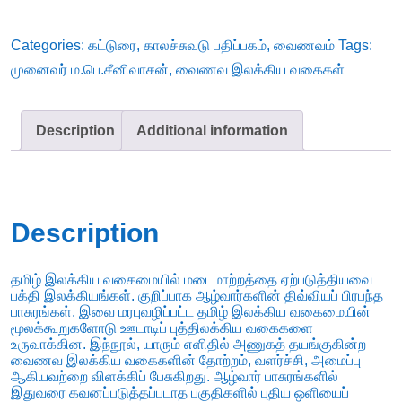
-
முனைவர்
Categories:
கட்டுரை
,
காலச்சுவடு பதிப்பகம்
,
வைணவம்
Tags:
ம.பெ.சீனிவாசன்
முனைவர் ம.பெ.சீனிவாசன்
,
வைணவ இலக்கிய வகைகள்
quantity
Description
Additional information
Description
தமிழ் இலக்கிய வகைமையில் மடைமாற்றத்தை ஏற்படுத்தியவை
பக்தி இலக்கியங்கள். குறிப்பாக ஆழ்வார்களின் திவ்வியப் பிரபந்த
பாசுரங்கள். இவை மரபுவழிப்பட்ட தமிழ் இலக்கிய வகைமையின்
மூலக்கூறுகளோடு ஊடாடிப் புத்திலக்கிய வகைகளை
உருவாக்கின. இந்நூல், யாரும் எளிதில் அணுகத் தயங்குகின்ற
வைணவ இலக்கிய வகைகளின் தோற்றம், வளர்ச்சி, அமைப்பு
ஆகியவற்றை விளக்கிப் பேசுகிறது. ஆழ்வார் பாசுரங்களில்
இதுவரை கவனப்படுத்தப்படாத பகுதிகளில் புதிய ஒளியைப்