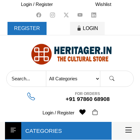
skip
Login / Register
Wishlist
to
content
REGISTER
LOGIN
FOR ORDERS
+91 97860 68908
Login / Register
CATEGORIES