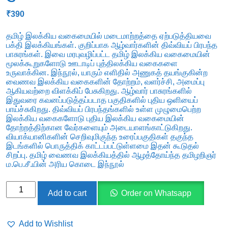
₹
390
தமிழ் இலக்கிய வகைமையில் மடைமாற்றத்தை ஏற்படுத்தியவை
பக்தி இலக்கியங்கள். குறிப்பாக ஆழ்வார்களின் திவ்வியப் பிரபந்த
பாசுரங்கள். இவை மரபுவழிப்பட்ட தமிழ் இலக்கிய வகைமையின்
மூலக்கூறுகளோடு ஊடாடிப் புத்திலக்கிய வகைகளை
உருவாக்கின. இந்நூல், யாரும் எளிதில் அணுகத் தயங்குகின்ற
வைணவ இலக்கிய வகைகளின் தோற்றம், வளர்ச்சி, அமைப்பு
ஆகியவற்றை விளக்கிப் பேசுகிறது. ஆழ்வார் பாசுரங்களில்
இதுவரை கவனப்படுத்தப்படாத பகுதிகளில் புதிய ஒளியைப்
பாய்ச்சுகிறது. திவ்வியப் பிரபந்தங்களில் உள்ள முழுமைபெற்ற
இலக்கிய வகைகளோடு புதிய இலக்கிய வகைமையின்
தோற்றத்திற்கான வேர்களையும் அடையாளங்காட்டுகிறது.
வியாக்யானிகளின் செறிவுமிகுந்த உரைப்பகுதிகள் தகுந்த
இடங்களில் பொருத்திக் காட்டப்பட்டுள்ளமை இதன் கூடுதல்
சிறப்பு. தமிழ் வைணவ இலக்கியத்தில் ஆழத்தோய்ந்த தமிழறிஞர்
ம.பெ.சீ.யின் அரிய கொடை இந்நூல்
வைணவ
Add to cart
Order on Whatsapp
இலக்கிய
வகைகள்
Add to Wishlist