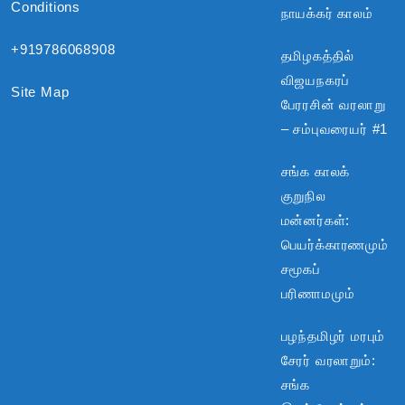
Conditions
நாயக்கர் காலம்
+919786068908
தமிழகத்தில்
விஜயநகரப்
Site Map
பேரரசின் வரலாறு
– சம்புவரையர் #1
சங்க காலக்
குறுநில
மன்னர்கள்:
பெயர்க்காரணமும்
சமூகப்
பரிணாமமும்
பழந்தமிழர் மரபும்
சேரர் வரலாறும்:
சங்க