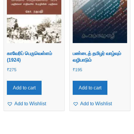
காவேரிப் பெருவெள்ளம்
பண்டைத் தமிழர் வாழ்வும்
(1924)
வழிபாடும்
₹
275
₹
195
Add to cart
Add to cart
Add to Wishlist
Add to Wishlist