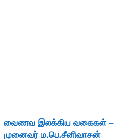
வைணவ இலக்கிய வகைகள் –
முனைவர் ம.பெ.சீனிவாசன்