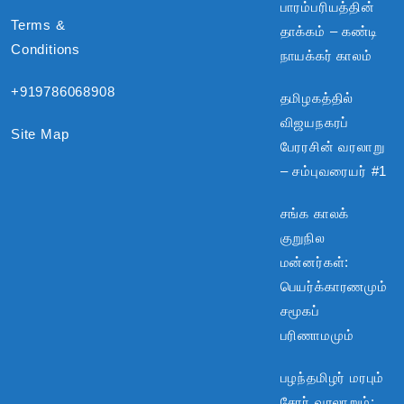
பாரம்பரியத்தின்
Terms &
தாக்கம் – கண்டி
Conditions
நாயக்கர் காலம்
+919786068908
தமிழகத்தில்
விஜயநகரப்
Site Map
பேரரசின் வரலாறு
– சம்புவரையர் #1
சங்க காலக்
குறுநில
மன்னர்கள்:
பெயர்க்காரணமும்
சமூகப்
பரிணாமமும்
பழந்தமிழர் மரபும்
சேரர் வரலாறும்: