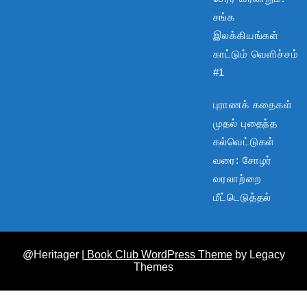
சங்க
இலக்கியங்கள்
காட்டும் வெளிச்சம்
#1
புராணக் கதைகள்
முதல் புதைந்த
கல்வெட்டுகள்
வரை: சோழர்
வரலாற்றை
மீட்டெடுத்தல்
@Heritager
| Book Club WordPress Theme
by Legacy
Themes