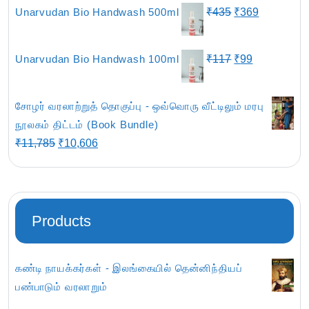
was:
is:
Original
Current
Unarvudan Bio Handwash 500ml
₹
435
₹
369
₹801.
₹679.
price
price
was:
is:
Original
Current
Unarvudan Bio Handwash 100ml
₹
117
₹
99
₹435.
₹369.
price
price
was:
is:
சோழர் வரலாற்றுத் தொகுப்பு - ஒவ்வொரு வீட்டிலும் மரபு
₹117.
₹99.
நூலகம் திட்டம் (Book Bundle)
Original
Current
₹
11,785
₹
10,606
price
price
was:
is:
₹11,785.
₹10,606.
Products
கண்டி நாயக்கர்கள் - இலங்கையில் தென்னிந்தியப்
பண்பாடும் வரலாறும்