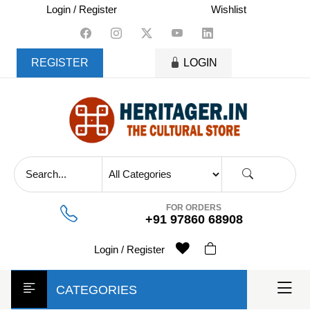
skip
Login / Register
Wishlist
to
content
REGISTER
LOGIN
FOR ORDERS
+91 97860 68908
Login / Register
CATEGORIES