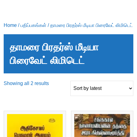
Home
/
பதிப்பகங்கள்
/ தாமரை பிரதர்ஸ் மீடியா பிரைவேட் லிமிடெட்
தாமரை பிரதர்ஸ் மீடியா
பிரைவேட் லிமிடெட்
Sorted
Showing all 2 results
by
latest