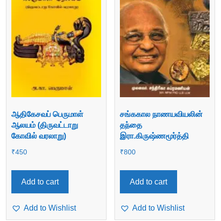
ஆதிகேசவப் பெருமாள்
சங்ககால நாணயவியலின்
ஆலயம் (திருவட்டாறு
தந்தை
கோவில் வரலாறு)
இரா.கிருஷ்ணமூர்த்தி
₹
450
₹
800
Add to cart
Add to cart
Add to Wishlist
Add to Wishlist