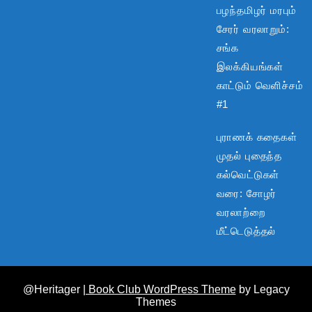
பழந்தமிழர் மரபும்
சேரர் வரலாறும்:
சங்க
இலக்கியங்கள்
காட்டும் வெளிச்சம்
#1
புராணக் கதைகள்
முதல் புதைந்த
கல்வெட்டுகள்
வரை: சோழர்
வரலாற்றை
மீட்டெடுத்தல்
@Heritager
| Book Club WordPress Theme
by Legacy
Themes