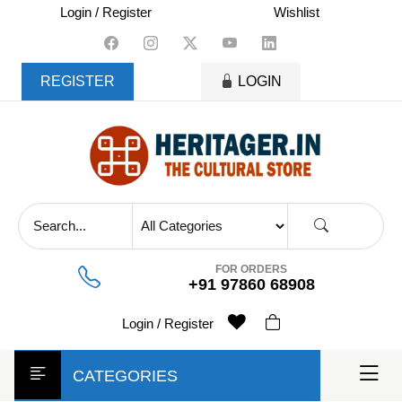
skip
Login / Register
Wishlist
to
content
REGISTER
LOGIN
FOR ORDERS
+91 97860 68908
Login / Register
CATEGORIES