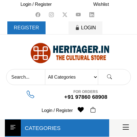
skip
Login / Register
Wishlist
to
content
REGISTER
LOGIN
FOR ORDERS
+91 97860 68908
Login / Register
CATEGORIES