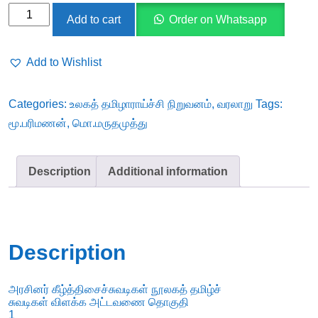
அரசினர்
Add to cart
Order on Whatsapp
கீழ்த்திசைச்சுவடிகள்
நூலகத்
Add to Wishlist
தமிழ்ச்
சுவடிகள்
Categories:
உலகத் தமிழாராய்ச்சி நிறுவனம்
,
வரலாறு
Tags:
விளக்க
மூ.பரிமணன்
,
மொ.மருதமுத்து
அட்டவணை
தொகுதி
1
Description
Additional information
-
முனைவர்
ஆ.தசரதன்,மொ.மருதமுத்து,
மூ.பரிமணன்
Description
quantity
அரசினர் கீழ்த்திசைச்சுவடிகள் நூலகத் தமிழ்ச்
சுவடிகள் விளக்க அட்டவணை தொகுதி
1