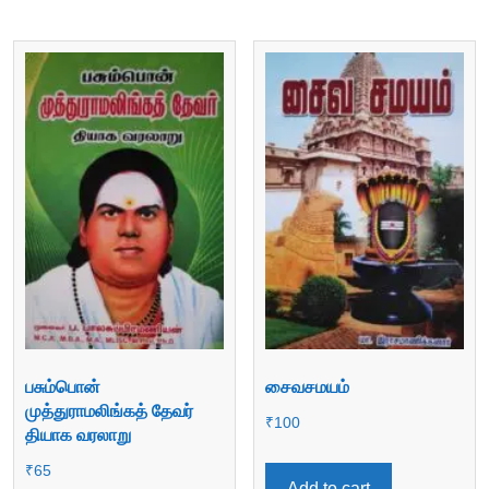
பசும்பொன்
சைவசமயம்
முத்துராமலிங்கத் தேவர்
₹
100
தியாக வரலாறு
₹
65
Add to cart