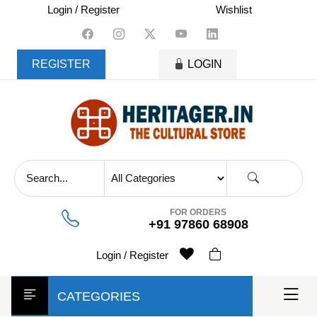
skip
Login / Register
Wishlist
to
content
REGISTER
LOGIN
FOR ORDERS
+91 97860 68908
Login / Register
CATEGORIES