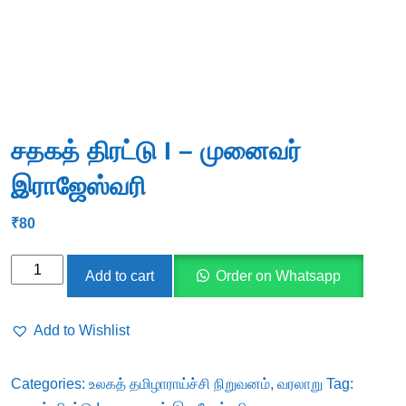
சதகத் திரட்டு I – முனைவர்
இராஜேஸ்வரி
₹
80
சதகத்
Add to cart
Order on Whatsapp
திரட்டு
I
Add to Wishlist
-
முனைவர்
Categories:
உலகத் தமிழாராய்ச்சி நிறுவனம்
,
வரலாறு
Tag:
இராஜேஸ்வரி