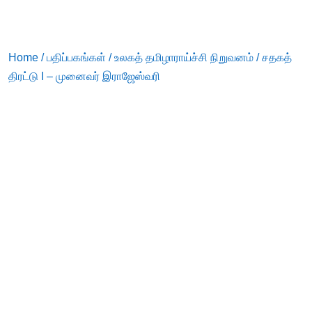
Home
/
பதிப்பகங்கள்
/
உலகத் தமிழாராய்ச்சி நிறுவனம்
/ சதகத்
திரட்டு I – முனைவர் இராஜேஸ்வரி