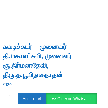
சுவடிச்சுடர் – முனைவர்
தி.மகாலட்சுமி, முனைவர்
சூ.நிர்மலாதேவி,
திரு.த.பூமிநாகநாதன்
₹
120
சுவடிச்சுடர்
Add to cart
Order on Whatsapp
-