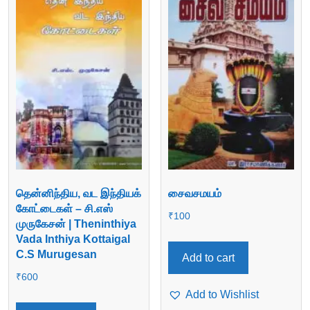
தென்னிந்திய, வட இந்தியக்
சைவசமயம்
கோட்டைகள் – சி.எஸ்
₹
100
முருகேசன் | Theninthiya
Vada Inthiya Kottaigal
C.S Murugesan
Add to cart
₹
600
Add to Wishlist