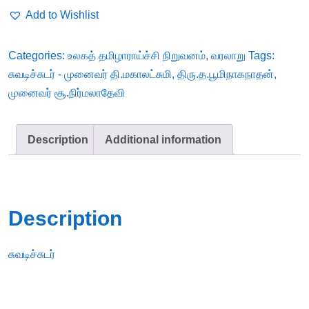
முனைவர்
Add to Wishlist
தி.மகாலட்சுமி,
முனைவர்
Categories:
உலகத் தமிழாராய்ச்சி நிறுவனம்
,
வரலாறு
Tags:
சூ.நிர்மலாதேவி,
சுவடிச்சுடர் - முனைவர் தி.மகாலட்சுமி
,
திரு.த.பூமிநாகநாதன்
,
திரு.த.பூமிநாகநாதன்
முனைவர் சூ.நிர்மலாதேவி
quantity
Description
Additional information
Description
சுவடிச்சுடர்