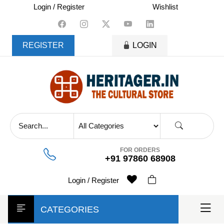
skip
Login / Register
Wishlist
to
content
REGISTER
LOGIN
FOR ORDERS
+91 97860 68908
Login / Register
CATEGORIES