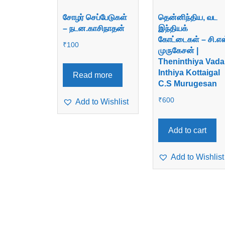
சோழர் செப்பேடுகள்
தென்னிந்திய, வட
– நடன.காசிநாதன்
இந்தியக்
கோட்டைகள் – சி.எஸ
₹
100
முருகேசன் |
Theninthiya Vada
Inthiya Kottaigal
Read more
C.S Murugesan
₹
600
Add to Wishlist
Add to cart
Add to Wishlist