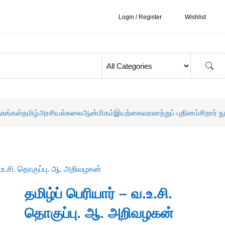
Login / Register
Wishlist
தகங்கள்
தமிழ்
அரசியல்
கலை
ஆன்மிகம்
இயற்கை
வரலாற்றுப் புதினம்
சிறார் ந
 வ.உ.சி. தொகுப்பு. ஆ. அறிவழகன்
தமிழ்ப் பெரியார் – வ.உ.சி.
தொகுப்பு. ஆ. அறிவழகன்