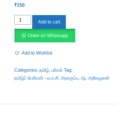
₹
150
தமிழ்ப்
Add to cart
பெரியார்
-
Order on Whatsapp
வ.உ.சி.
தொகுப்பு.
Add to Wishlist
ஆ.
அறிவழகன்
Categories:
தமிழ்
,
பரிசல்
Tag:
quantity
தமிழ்ப் பெரியார் - வ.உ.சி. தொகுப்பு. ஆ. அறிவழகன்