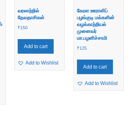
வரலாற்றில்
கேரள ஊராளிப்
தேவதாசிகள்
பழங்குடி மக்களின்
்
வழக்காற்றியல்
₹
150
முனைவர்
மா.பழனிச்சாமி
Add to cart
₹
125
Add to Wishlist
Add to cart
Add to Wishlist