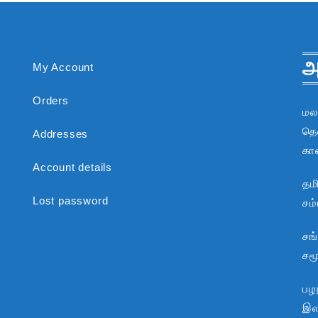
அ
My Account
Orders
மல
தென
Addresses
கா
Account details
தம
Lost password
சம
சங
சம
பழந
இலக