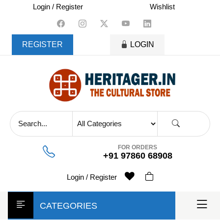
skip
Login / Register
Wishlist
to
content
REGISTER
LOGIN
FOR ORDERS
+91 97860 68908
Login / Register
CATEGORIES