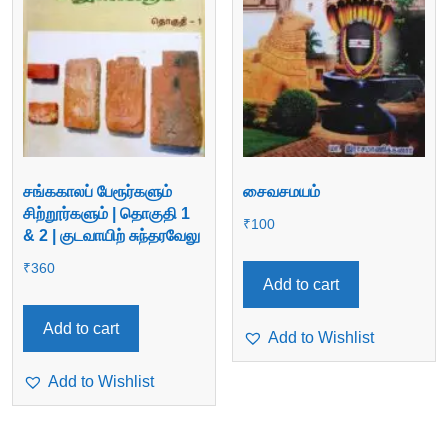
சங்ககாலப் பேரூர்களும்
சைவசமயம்
சிற்றூர்களும் | தொகுதி 1
₹
100
& 2 | குடவாயிற் சுந்தரவேலு
₹
360
Add to cart
Add to cart
Add to Wishlist
Add to Wishlist