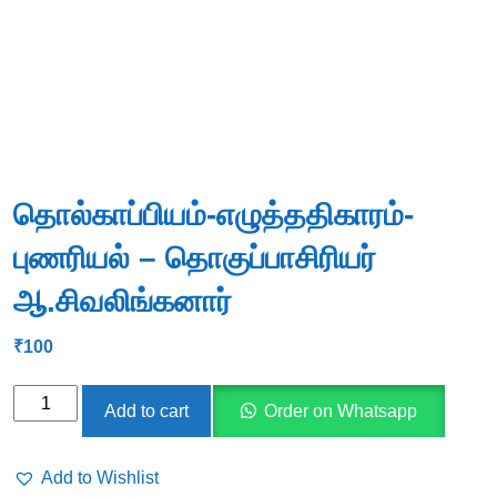
தொல்காப்பியம்-எழுத்ததிகாரம்-
புணரியல் – தொகுப்பாசிரியர்
ஆ.சிவலிங்கனார்
₹
100
தொல்காப்பியம்-
Add to cart
Order on Whatsapp
எழுத்ததிகாரம்-
புணரியல்
Add to Wishlist
-