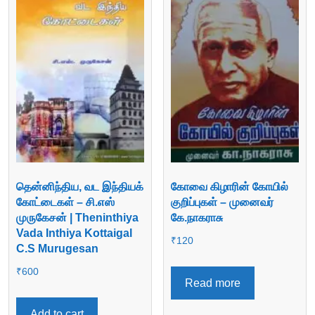
தென்னிந்திய, வட இந்தியக்
கோவை கிழாரின் கோயில்
கோட்டைகள் – சி.எஸ்
குறிப்புகள் – முனைவர்
முருகேசன் | Theninthiya
கே.நாகராசு
Vada Inthiya Kottaigal
₹
120
C.S Murugesan
₹
600
Read more
Add to cart