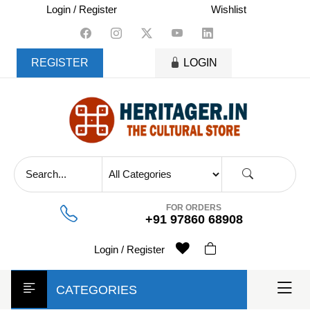
skip
Login / Register
Wishlist
to
content
REGISTER
LOGIN
FOR ORDERS
+91 97860 68908
Login / Register
CATEGORIES