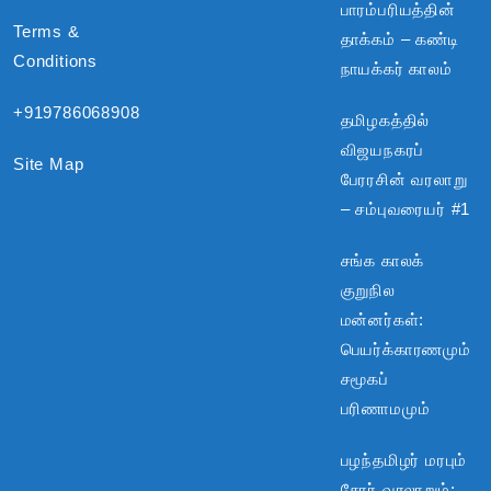
பாரம்பரியத்தின்
Terms &
தாக்கம் – கண்டி
Conditions
நாயக்கர் காலம்
+919786068908
தமிழகத்தில்
விஜயநகரப்
Site Map
பேரரசின் வரலாறு
– சம்புவரையர் #1
சங்க காலக்
குறுநில
மன்னர்கள்:
பெயர்க்காரணமும்
சமூகப்
பரிணாமமும்
பழந்தமிழர் மரபும்
சேரர் வரலாறும்: