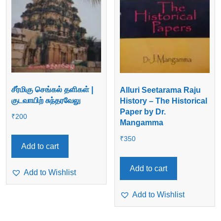
சீர்மிகு செங்கல் தளிகள் |
Alluri Seetarama Raju
குடவாயிற் சுந்தரவேலு
History – The Historical
Paper by Dr.
₹
200
Mangamma
₹
350
Add to cart
Add to cart
Add to Wishlist
Add to Wishlist