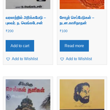
வரலாற்றில் அரிக்கமேடு –
சோழர் செப்பேடுகள் –
புலவர். ந. வெங்கடேசன்
நடன.காசிநாதன்
₹
200
₹
100
Add to cart
Read more
Add to Wishlist
Add to Wishlist