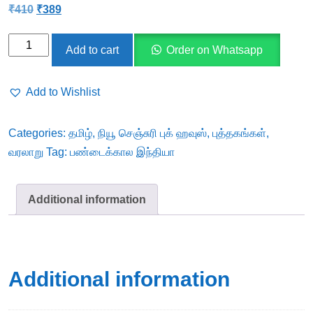
Original
Current
₹
410
₹
389
price
price
was:
is:
பண்டைக்கால
₹410.
₹389.
Add to cart
Order on Whatsapp
இந்தியா
quantity
Add to Wishlist
Categories:
தமிழ்
,
நியூ செஞ்சுரி புக் ஹவுஸ்
,
புத்தகங்கள்
,
வரலாறு
Tag:
பண்டைக்கால இந்தியா
Additional information
Additional information