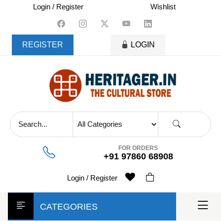
skip
Login / Register
Wishlist
to
content
REGISTER
LOGIN
FOR ORDERS
+91 97860 68908
Login / Register
CATEGORIES