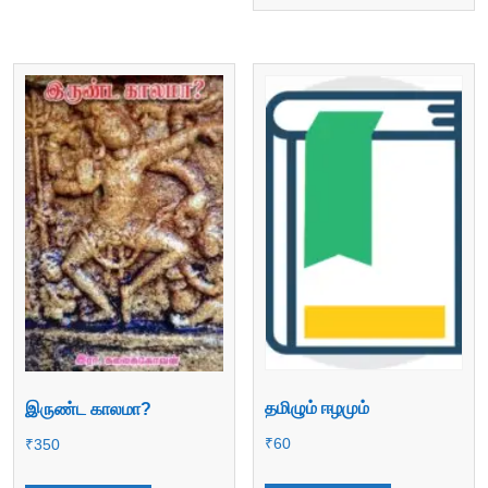
தமிழும் ஈழமும்
இருண்ட காலமா?
₹
60
₹
350