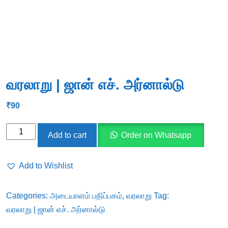
வரலாறு | ஜான் எச். அர்னால்டு
₹
90
வரலாறு
Add to cart
Order on Whatsapp
|
ஜான்
Add to Wishlist
எச்.
அர்னால்டு
Categories:
அடையாளம் பதிப்பகம்
,
வரலாறு
Tag:
quantity
வரலாறு | ஜான் எச். அர்னால்டு