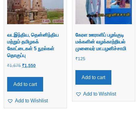
வடஇந்திய, தென்னிந்திய
கேரள ஊராளிப் பழங்குடி
மற்றும் தமிழகக்
மக்களின் வழக்காற்றியல்
கோட்டைகள் 5 நூல்கள்
முனைவர் மா.பழனிச்சாமி
தொகுப்பு
₹
125
Original
Current
₹
1,675
₹
1,550
price
price
Add to cart
was:
is:
Add to cart
₹1,675.
₹1,550.
Add to Wishlist
Add to Wishlist