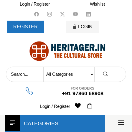
skip
Login / Register
Wishlist
to
content
REGISTER
LOGIN
FOR ORDERS
+91 97860 68908
Login / Register
CATEGORIES