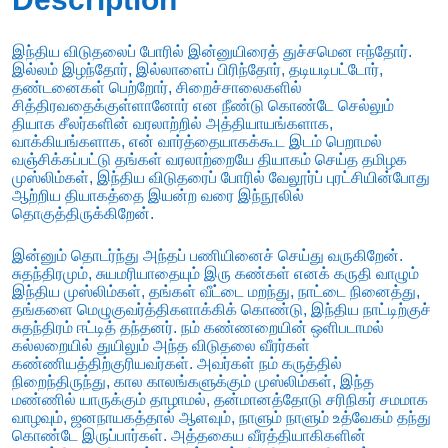
இந்திய விடுதலைப் போரில் இன்னுயிரைத் துச்சமென ஈந்தோர்.
இல்லம் இழந்தோர், இல்லாளைப் பிரிந்தோர், தடியடிபட்டோர்,
தண்டனைகள் பெற்றோர், சிறைச்சாலைகளில்
சித்திரவதைக்குள்ளானோர் என நீண்டு கொண்டே செல்லும்
தியாக சீலர்களின் வரலாற்றில் அத்தியாயங்களாக,
வாக்கியங்களாக, என் வார்த்தையாகக்கூட இடம் பெறாமல்
வஞ்சிக்கப்பட்டு தங்கள் வரலாற்றையே தியாகம் செய்த தமிழக
முஸ்லிம்கள், இந்திய விடுதரைப் போரில் வேலூர்ப் புரட்சியின்போது
ஆற்றிய தியாகத்தை இயன்ற வரை இந்நூலில்
தொகுத்திருக்கிறேன்.
இன்னும் தொடர்ந்து அந்தப் பணியினைச் செய்து வருகிறேன்.
சுதந்திரமும், சுயமரியாதையும் இரு கண்கள் எனக் கருதி வாழும்
இந்திய முஸ்லிம்கள், தங்கள் வீட்டை மறந்து, நாட்டை நினைத்து,
தங்களை மெழுகுவர்த்திகளாக்கிக் கொண்டு, இந்திய நாட்டிற்குச்
சுதந்திரம் ஈட்டித் தந்தனர். நம் கண்ணறையின் ஒளிபடாமல்
கல்லறையில் துயிலும் அந்த விடுதலை வீரர்கள்
கண்ணியத்திற்குரியவர்கள். அவர்கள் நம் கருத்தில்
நிறைந்திருந்து, கால காலங்களுக்கும் முஸ்லிம்கள், இந்த
மண்ணில் யாருக்கும் தாழாமல், தன்மானத்தோடு சரிநிகர் சமமாக
வாழவும், ஜனநாயகத்தால் ஆளவும், நாளும் நாளும் உத்வேகம் தந்து
கொண்டே இருப்பார்கள். அத்தகைய வீரத்தியாகிகளின்