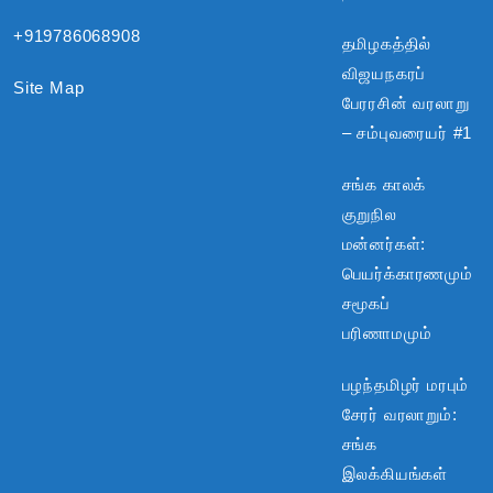
+919786068908
தமிழகத்தில்
விஜயநகரப்
Site Map
பேரரசின் வரலாறு
– சம்புவரையர் #1
சங்க காலக்
குறுநில
மன்னர்கள்:
பெயர்க்காரணமும்
சமூகப்
பரிணாமமும்
பழந்தமிழர் மரபும்
சேரர் வரலாறும்:
சங்க
இலக்கியங்கள்