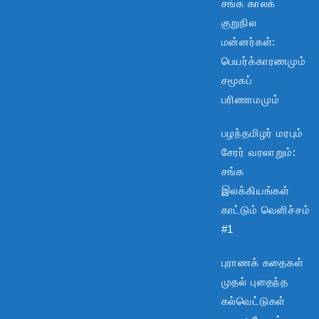
சங்க காலக்
குறுநில
மன்னர்கள்:
பெயர்க்காரணமும்
சமூகப்
பரிணாமமும்
பழந்தமிழர் மரபும்
சேரர் வரலாறும்:
சங்க
இலக்கியங்கள்
காட்டும் வெளிச்சம்
#1
புராணக் கதைகள்
முதல் புதைந்த
கல்வெட்டுகள்