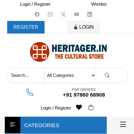
skip
Login / Register
Wishlist
to
content
REGISTER
LOGIN
FOR ORDERS
+91 97860 68908
Login / Register
CATEGORIES