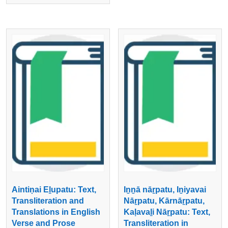
Aintiṇai Eḻupatu: Text,
Iṉṉā nāṟpatu, Iṉiyavai
Transliteration and
Nāṟpatu, Kārnāṟpatu,
Translations in English
Kaḷavaḻi Nāṟpatu: Text,
Verse and Prose
Transliteration in