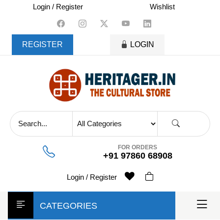
skip
Login / Register
Wishlist
to
content
REGISTER
LOGIN
FOR ORDERS
+91 97860 68908
Login / Register
CATEGORIES