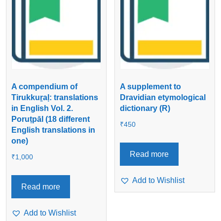
A compendium of
A supplement to
Tirukkuṟaḷ: translations
Dravidian etymological
in English Vol. 2.
dictionary (R)
Poruṭpāl (18 different
₹
450
English translations in
one)
Read more
₹
1,000
Add to Wishlist
Read more
Add to Wishlist