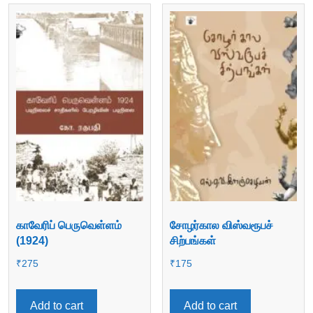
காவேரிப் பெருவெள்ளம்
சோழர்கால விஸ்வரூபச்
(1924)
சிற்பங்கள்
₹
275
₹
175
Add to cart
Add to cart