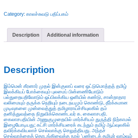
quantity
Category:
காலச்சுவடு பதிப்பகம்
Description
Additional information
Description
இம்மென் கீரனார் முதல் இன்குலாப் வரை ஒட்டுமொத்தத் தமிழ்
இலக்கியப் போக்கையும் புலமைப் பின்னணியோடும்
பல்துறையறிவோடும் ஒப்பிலக்கிய ஒளியில் கண்டு, சான்றாதார
வலிமையும் தருக்க நெறியும் நடைநயமும் கொண்டு, தீர்க்கமான
முடிவுகளை முன்வைத்துத் தமிழாராய்ச்சியுலகில் தம்
தனித்துவத்தை நிறுவிக்கொண்டவர் க. கைலாசபதி.
கைலாசபதியின் அணுகுமுறையில் மார்க்சியம் துருத்தி நிற்காமல்
இழையோடியது; கட்சி மார்க்சியரைக் கடந்தும் தமிழ் ஆய்வுலகில்
தவிர்க்கவியலாச் செல்வாக்கு செலுத்தியது. அந்தச்
செல்வாக்கைத் தொடங்கிவைத்த நூல் ‘பண்டைத் தமிழர் வாழ்வும்