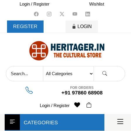
skip
Login / Register
Wishlist
to
content
REGISTER
LOGIN
FOR ORDERS
+91 97860 68908
Login / Register
CATEGORIES